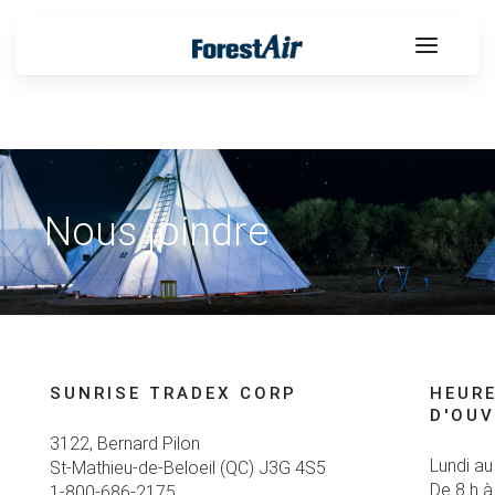
Nous joindre
SUNRISE TRADEX CORP
HEUR
D'OU
3122, Bernard Pilon
Lundi au
St-Mathieu-de-Beloeil (QC) J3G 4S5
De 8 h à
1-800-686-2175