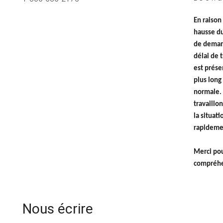
En raison
hausse d
de deman
délai de 
est prés
plus long 
normale.
travaillon
la situati
rapideme
Merci pou
compréhe
Nous écrire